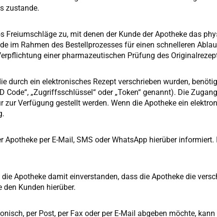
ts zustande.
 Freiumschläge zu, mit denen der Kunde der Apotheke das physi
nde im Rahmen des Bestellprozesses für einen schnelleren Ablauf
Verpflichtung einer pharmazeutischen Prüfung des Originalrezept
 die durch ein elektronisches Rezept verschrieben wurden, benöt
 Code“, „Zugriffsschlüssel“ oder „Token“ genannt). Die Zugan
 zur Verfügung gestellt werden. Wenn die Apotheke ein elektronis
g.
der Apotheke per E-Mail, SMS oder WhatsApp hierüber informiert
n die Apotheke damit einverstanden, dass die Apotheke die vers
ke den Kunden hierüber.
isch, per Post, per Fax oder per E-Mail abgeben möchte, kann e